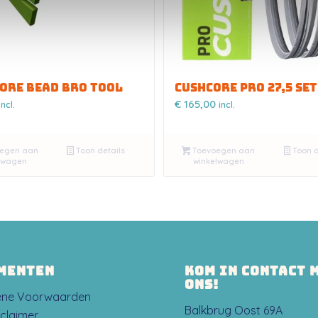
CORE BEAD BRO TOOL
CUSHCORE PRO 27,5 SET
€
165,00
incl.
incl.
egen aan
Toon details
Toevoegen aan
Toon d
lwagen
winkelwagen
MENTEN
KOM IN CONTACT 
ONS!
ene Voorwaarden
Balkbrug Oost 69A
sclaimer