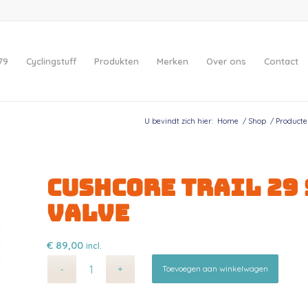
79
Cyclingstuff
Produkten
Merken
Over ons
Contact
U bevindt zich hier:
Home
/
Shop
/
Producte
CUSHCORE TRAIL 29
VALVE
€
89,00
incl.
Altern
Toevoegen aan winkelwagen