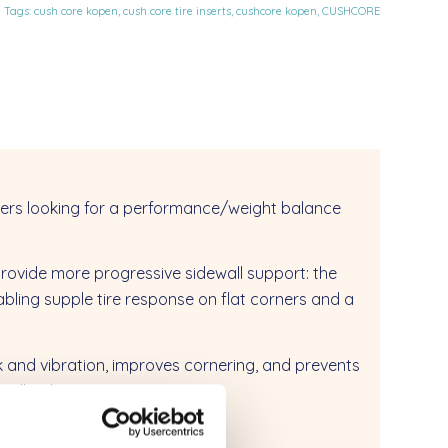
n
Tags:
cush core kopen
,
cush core tire inserts
,
cushcore kopen
,
CUSHCORE
iders looking for a performance/weight balance
rovide more progressive sidewall support: the
abling supple tire response on flat corners and a
ck and vibration, improves cornering, and prevents
All Riders.
 Shipping