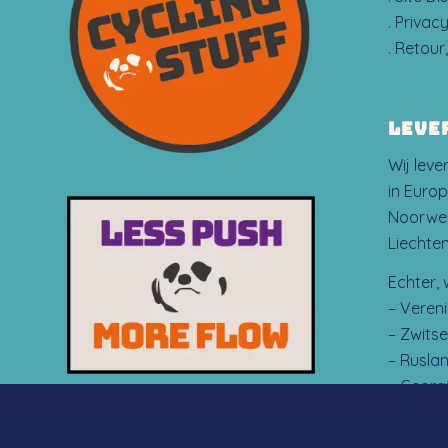
. Privac
. Retour
LEVE
Wij lev
in Europ
Noorweg
Liechten
Echter, 
– Vereni
– Zwitse
– Ruslan
– Georg