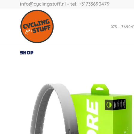
info@cyclingstuff.nl
- tel: +31733690479
073 – 36904
Shop