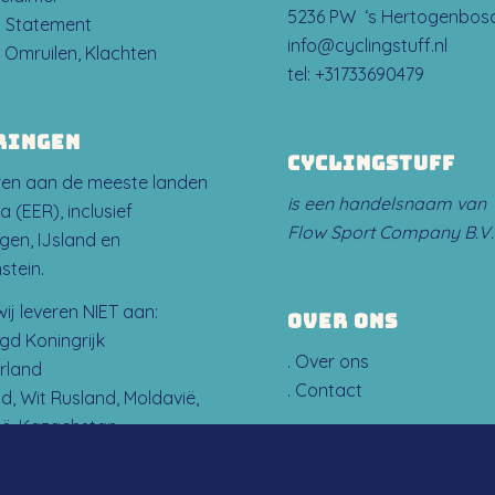
5236 PW ‘s Hertogenbos
y Statement
info@cyclingstuff.nl
, Omruilen, Klachten
tel:
+31733690479
RINGEN
CYCLINGSTUFF
eren aan de meeste landen
is een handelsnaam van
a (EER), inclusief
Flow Sport Company B.V.
en, IJsland en
stein.
wij leveren NIET aan:
OVER ONS
gd Koningrijk
.
Over ons
rland
.
Contact
d, Wit Rusland, Moldavië,
ië, Kazachstan