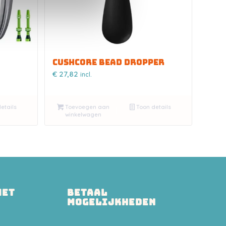
CUSHCORE BEAD DROPPER
€
27,82
incl.
etails
Toevoegen aan
Toon details
winkelwagen
MET
BETAAL
MOGELIJKHEDEN