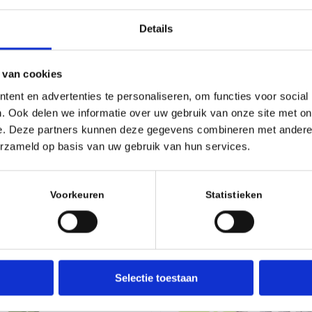
Tire Widths:
2.1″-2.6″
Details
Inner Rim Width:
22mm-35mm
Includes:
(1) CushCore tire insert, (1) 44mm CushCo
instructions, and rim stickers.
 van cookies
ent en advertenties te personaliseren, om functies voor social
. Ook delen we informatie over uw gebruik van onze site met on
e. Deze partners kunnen deze gegevens combineren met andere i
erzameld op basis van uw gebruik van hun services.
Voorkeuren
Statistieken
Selectie toestaan