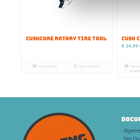
CUSHCORE ROTARY TIRE TOOL
CUSH 
€
24,99
Lees verder
Toon details
Toevo
winke
DOCU
. Algem
. Site Di