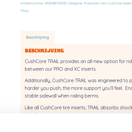
Artikelnummer:
850048765092
Categorie:
Producten van CushCore kope
TRAIL
Beschrijving
Beschrijving
CushCore TRAIL provides an all-new option for r
between our PRO and XC inserts.
Additionally, CushCore TRAIL was engineered to p
harder you push, the more support you’ll feel. En
stable sidewall when railing berms.
Like all CushCore tire inserts, TRAIL absorbs sho
flats/rim damage … giving TOTAL CONFIDENCE for 
*
FREE
US Shipping –
Shipping Policy/International