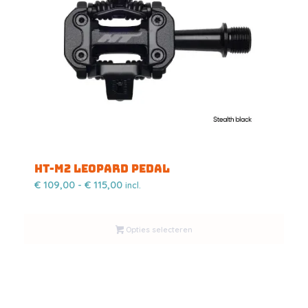
HT-M2 Leopard pedal
Prijsklasse:
€
109,00
-
€
115,00
incl.
€ 109,00
tot
Opties selecteren
€ 115,00