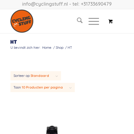
info@cyclingstuff.nl
- tel: +31733690479
HT
U bevindt zich hier:
Home
/
Shop
/
HT
Sorteer op
Standaard
Toon
10 Producten per pagina