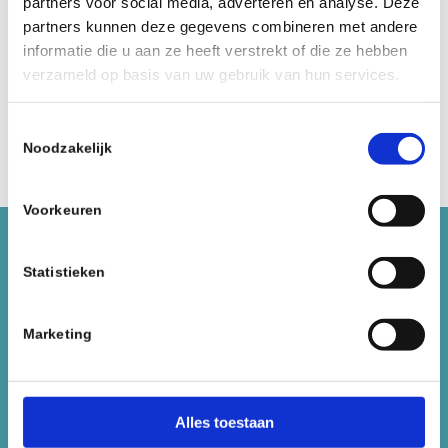
partners voor social media, adverteren en analyse. Deze
HT-T2SX Enduro pedal STEALTH BLACK
€
165,00
partners kunnen deze gegevens combineren met andere
incl.
informatie die u aan ze heeft verstrekt of die ze hebben
verzameld op basis van uw gebruik van hun services.
Toevoegen aan winkelwagen
Toon details
Toestemmingsselectie
Noodzakelijk
Voorkeuren
Statistieken
Marketing
Alles toestaan