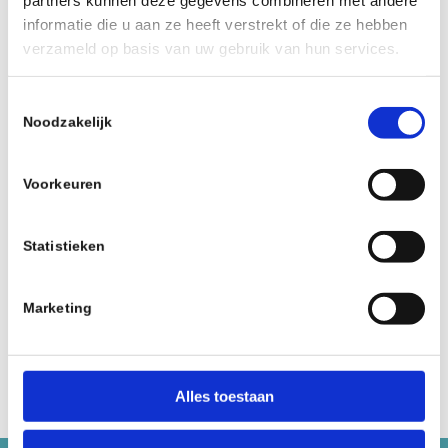
informatie die u aan ze heeft verstrekt of die ze hebben
Address number
Address number including add ons
verzameld op basis van uw gebruik van hun services.
Toestemmingsselectie
Noodzakelijk
City / Town
Voorkeuren
Country
Statistieken
×
Nederland
Marketing
Login
Alternative:
Alles toestaan