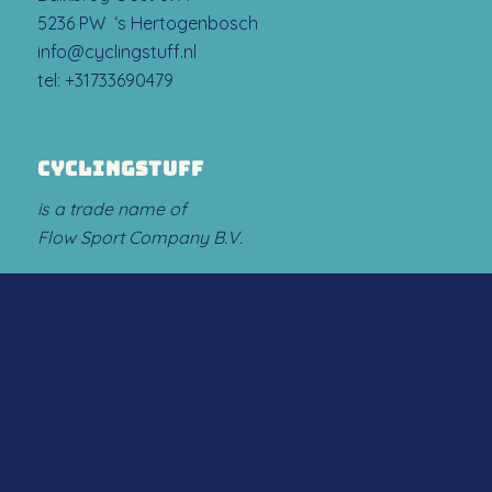
5236 PW ‘s Hertogenbosch
info@cyclingstuff.nl
tel:
+31733690479
CYCLINGSTUFF
is a trade name of
Flow Sport Company B.V.
ABOUT US
.
About us
.
Contact