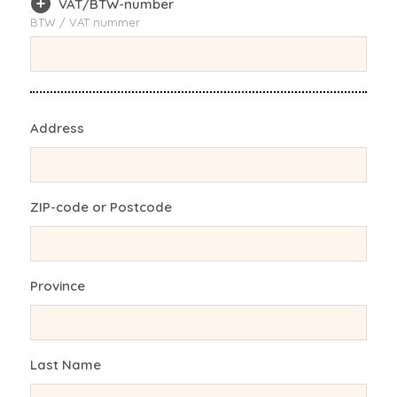
VAT/BTW-number
BTW / VAT nummer
Address
ZIP-code or Postcode
Province
Last Name