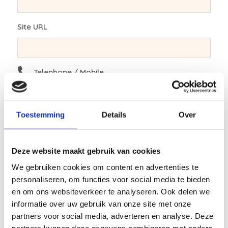
Site URL
Telephone / Mobile
Toestemming
Details
Over
Phone alternative
2nd phone number (private, alternative, long line, etc)
Deze website maakt gebruik van cookies
We gebruiken cookies om content en advertenties te
IBAN-accountnumber
personaliseren, om functies voor social media te bieden
Your bank account number in IBAN format
en om ons websiteverkeer te analyseren. Ook delen we
informatie over uw gebruik van onze site met onze
partners voor social media, adverteren en analyse. Deze
partners kunnen deze gegevens combineren met andere