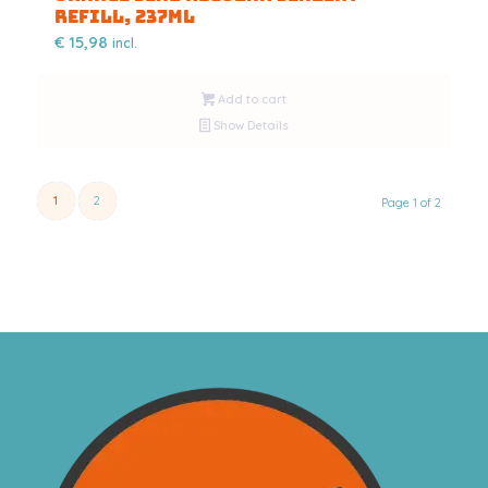
Refill, 237ml
€
15,98
incl.
Add to cart
Show Details
1
2
Page 1 of 2