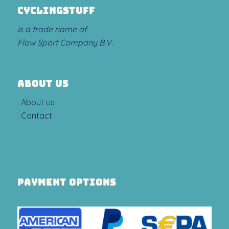
CYCLINGSTUFF
is a trade name of
Flow Sport Company B.V.
ABOUT US
.
About us
.
Contact
PAYMENT OPTIONS