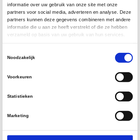
informatie over uw gebruik van onze site met onze
partners voor social media, adverteren en analyse. Deze
partners kunnen deze gegevens combineren met andere
Orange Seal Endurance Sealent
informatie die u aan ze heeft verstrekt of die ze hebben
with injection system, 119ml
verzameld op basis van uw gebruik van hun services.
€
14,99
incl.
Toestemmingsselectie
Add to cart
Noodzakelijk
Show Details
Voorkeuren
Statistieken
Marketing