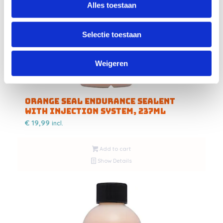
Alles toestaan
Selectie toestaan
Weigeren
Orange Seal Endurance Sealent
with injection system, 237ml
€
19,99
incl.
Add to cart
Show Details