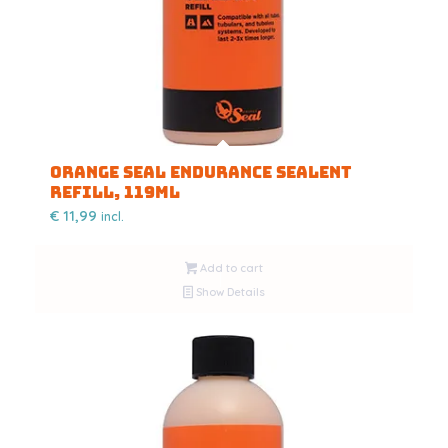
Orange Seal Endurance Sealent
refill, 119ml
€
11,99
incl.
Add to cart
Show Details