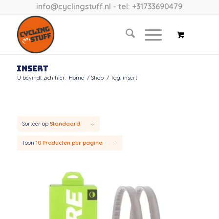
info@cyclingstuff.nl
- tel: +31733690479
insert
U bevindt zich hier:
Home
/
Shop
/
Tag: insert
Sorteer op
Standaard
Toon
10 Producten per pagina