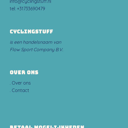
info@cyclingstuff.nl
tel:
+31733690479
CYCLINGSTUFF
is een handelsnaam van
Flow Sport Company B.V.
OVER ONS
.
Over ons
.
Contact
BETAAL MOGELIJKHEDEN