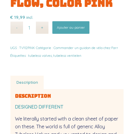
FLOW, COLOR PINK
€
19,99
incl.
Alternative:
Ajouter au panier
UGS :
TV112PINK
Catégorie :
Commander un guidon de vélo chez Farr
Étiquettes :
tubeless valves
,
tubeless ventielen
Description
Description
DESIGNED DIFFERENT
We literally started with a clean sheet of paper
on these. The world is full of generic Alloy