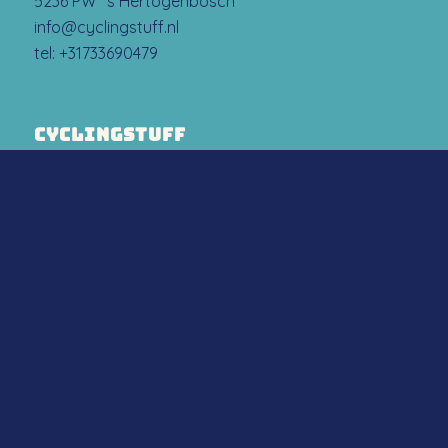
5236 PW ‘s Hertogenbosch
info@cyclingstuff.nl
tel:
+31733690479
CYCLINGSTUFF
est un nom commercial de
Flow Sport Company B.V.
A PROPOS DE NOUS
. A propos de nous
. Contact