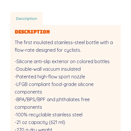
Description
Description
The first insulated stainless-steel bottle with a
flow-rate designed for cyclists.
-Silicone anti-slip exterior on colored bottles
-Double-wall vacuum insulated
-Patented high-flow sport nozzle
-LFGB compliant food-grade silicone
components
-BPA/BPS/BPF and phthalates free
components
-100% recyclable stainless steel
-21 oz capacity (621 ml)
-270 g dry weight