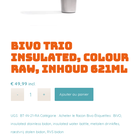
BIVO TRIO
INSULATED, COLOUR
RAW, INHOUD 621ML
€
49,99
incl.
Alternative:
Ajouter au panier
UGS :
BT-IN-21-RA
Catégorie :
Acheter le flacon Bivo
Étiquettes :
BIVO
,
insulated stainless bidon
,
insulated water bottle
,
metalen drinkfles
,
roestvrij stalen bidon
,
RVS bidon