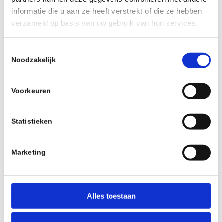
informatie die u aan ze heeft verstrekt of die ze hebben
verzameld op basis van uw gebruik van hun services.
Toestemmingsselectie
Noodzakelijk
Voorkeuren
Statistieken
BIVO ONE, COLOUR OCEAN, 621ML, NON-
INSULATED
€
39,99
incl.
Marketing
Ajouter au panier
Voir les détails
Alles toestaan