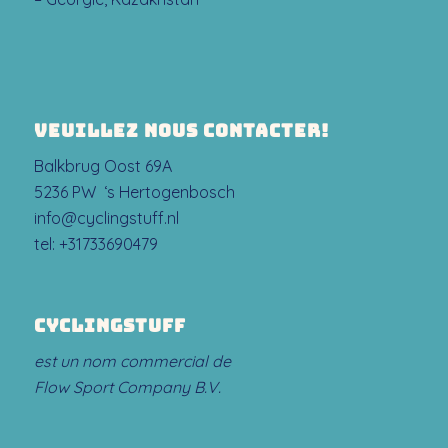
VEUILLEZ NOUS CONTACTER!
Balkbrug Oost 69A
5236 PW ‘s Hertogenbosch
info@cyclingstuff.nl
tel:
+31733690479
CYCLINGSTUFF
est un nom commercial de
Flow Sport Company B.V.